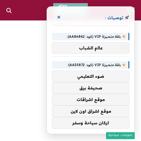
×
توصيات :
»
الرئيسية
أجل
باقة متميزة VIP (كود: AA86842):
أجل
عالم الشباب
باقة متميزة VIP (كود: AA35872):
ضوء التعليمي
صحيفة برق
موقع اشراقات
موقع اشراق اون لاين
اركان سياحة وسفر
منوعات سياحية