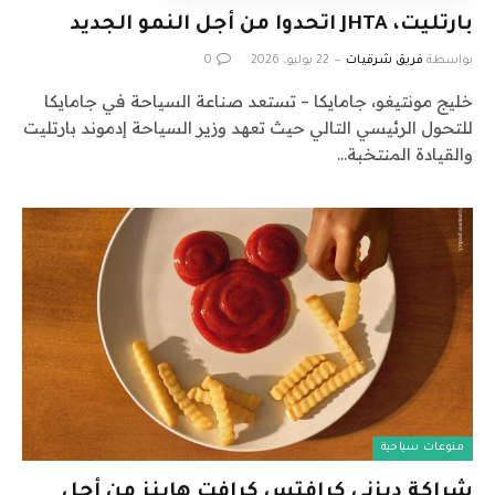
بارتليت، JHTA اتحدوا من أجل النمو الجديد
بواسطة
فريق شرقيات
22 يوليو، 2026
0
خليج مونتيغو، جامايكا – تستعد صناعة السياحة في جامايكا
للتحول الرئيسي التالي حيث تعهد وزير السياحة إدموند بارتليت
والقيادة المنتخبة…
منوعات سياحية
شراكة ديزني كرافتس كرافت هاينز من أجل