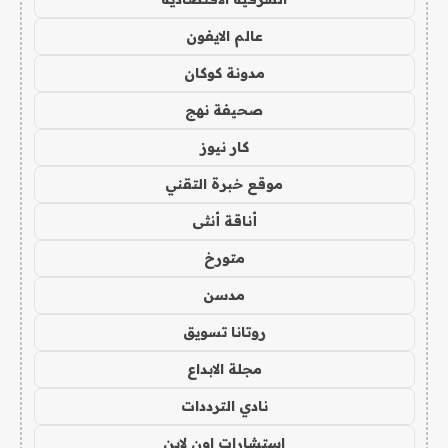
عالم الايفون
مدونة كوكان
صحيفة نهج
كار نيوز
موقع خبرة التقني
أناقة أنثى
متورخ
مدسن
روتانا تسويق
مجلة الابداع
نادي الترددات
استشارات اون لاين