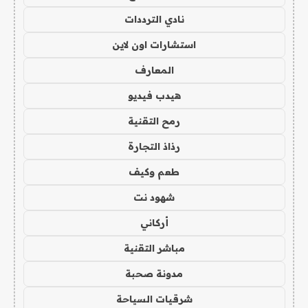
نادي الترددات
استشارات اون لاين
المعارف
هيدب فيديو
رمح التقنية
رذاذ التجارة
طعم وكيف
شهود نت
أركاني
مباشر التقنية
مدونة صحبة
شرقيات السياحة