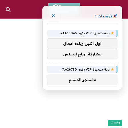
×
توصيات :
»
الرئيسية
الممتعة
باقة متميزة VIP (كود: AA38045):
الممتعة
اول اثنين ريادة اعمال
مشاركة ارباح ادسنس
باقة متميزة VIP (كود: AA26790):
ماسنجر المسلم
وجهات