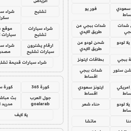
الرياض
 سعودي
فور يو
تشليح
شراء سي
ساط
سكرا
شدات
شدات ببجي عن
شراء سيارات
موقع ش
جي
طريق الايدي
تشليح
سيارات 
ا لودو
شحن لودو عن
ارقام يشترون
شراء سي
طريق الايدي
سيارات تشليح
مصدو
 ببجي
بطاقات ايتونز
شراء سيارات قديمة تشلي
شن ستور
شدات ببجي
اقساط
كورة 365
كورة س
 امريكي
ايتونز سعودي
ساط
اقساط
جول العرب
بث مباشر
goalarab
مدريد ا
ا لودو
حناء شعر
ساط
يلا لايف
نا
ماتشا