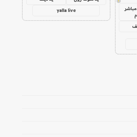
!
مباشر
yalla live
م
يف