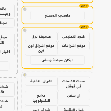
باك 
!
وجيست
ماسنجر المسلم
مجلة 
!
ضوء التعليمي
صحيفة برق
موقع
للت
موقع اشراقات
موقع اشراق اون
لاين
اخبار 24 ساعة
اركان سياحة وسفر
!
مسك الكلمات
اشراق التقنية
في قوقل
شدات
اق
ان سفن
مرابع
التكنولوجيا
شدات
تم
خيال التقنية
شوف ويب