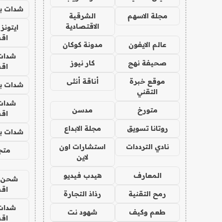
شدات بب
مجلة الاسهم
الشرقية
الاقتصادية
ايتونز
اق
عالم الايفون
مدونة كوكان
شدات
صحيفة نهج
كار نيوز
اق
موقع خبرة
أناقة أنثى
شدات بب
التقني
شدات
متورخ
مدسن
اق
روتانا تسويق
مجلة الابداع
شدات بب
نادي الترددات
استشارات اون
متجر 
لاين
المعارف
هيدب فيديو
شحن يل
اق
رمح التقنية
رذاذ التجارة
شدات
طعم وكيف
شهود نت
اق