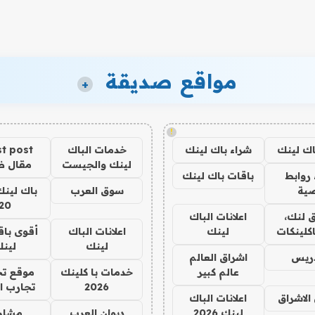
مواقع صديقة
+
!
اك لينك
شراء باك لينك
خدمات الباك
t post
لينك والجيست
مقال 
روابط
باقات باك لينك
ية
سوق العرب
باك لينك
20
 لنك،
اعلانات الباك
كلينكات
لينك
اعلانات الباك
أقوى باق
لينك
لين
دريس
اشراق العالم
عالم كبير
خدمات با كلينك
موقع تج
2026
تجارب ا
الاشراق
اعلانات الباك
لينك 2026
ديوان العرب
مشار