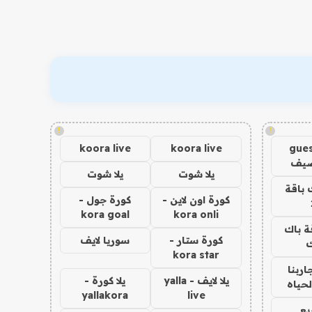
!
!
koora live
koora live
gues
ضيف
يلا شوت
يلا شوت
 باقة
كورة اون لاين -
كورة جول -
kora goal
kora onli
ة باك
كورة ستار -
سوريا لايف
ك
kora star
اربنا
يلا لايف - yalla
يلا كورة -
لحياه
yallakora
live
يع