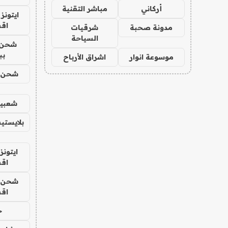
أركاني
مباشر التقنية
ايتونز
اق
مدونة صحبة
شرقيات
السياحة
شحن 
بب
موسوعة انوار
اشراق الأرباح
شحن يل
شعبية
بلايستي
ايتونز
اق
شحن يل
اق
ح