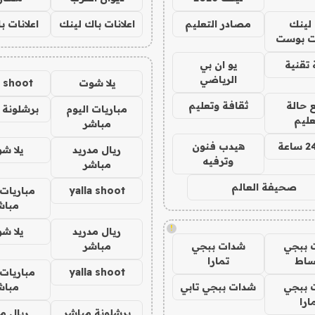
لينك
مصادر التعليم
اعلانات باك لينك
اعلانات ب
 بوست
تقنية
يو ان بي
الرياضي
يلا شوت
a shoot
 حالة
ثقافة وتعليم
مباريات اليوم
برشلونة 
عليم
مباشر
هيدب فنون
ريال مدريد
يلا ش
وترفيه
مباشر
صحيفة العالم
yalla shoot
مباريات 
مباش
!
ريال مدريد
يلا ش
 ببجي
شدات ببجي
مباشر
ساط
تمارا
yalla shoot
مباريات 
 ببجي
شدات ببجي تابي
مباش
ارا
برشلونة مباشر
ريال م