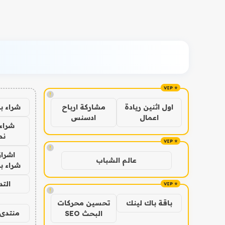
!
شراء ب
اول اثنين ريادة
مشاركة ارباح
اعمال
ادسنس
شراء 
نص
!
اشراق
عالم الشباب
شراء با
الت
!
باقة باك لينك
تحسين محركات
منتدى 
البحث SEO