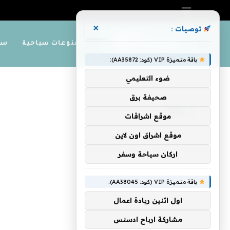
×
توصيات :
منوعات سياحية
سي
باقة متميزة VIP (كود: AA35872):
ضوء التعليمي
»
الرئيسية
فتال
صحيفة برق
فتال
موقع اشراقات
موقع اشراق اون لاين
اركان سياحة وسفر
باقة متميزة VIP (كود: AA38045):
اول اثنين ريادة اعمال
مشاركة ارباح ادسنس