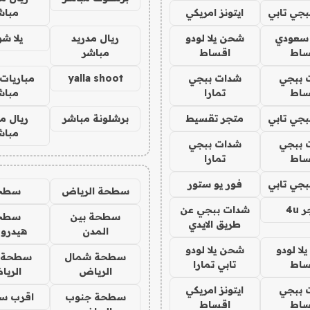
جي تابي
ايتونز امريكي
مباش
 سعودي
شحن يلا لودو
ريال مدريد
يلا ش
ساط
اقساط
مباشر
 ببجي
شدات ببجي
yalla shoot
مباريات 
ساط
تمارا
مباش
جي تابي
متجر تقسيط
برشلونة مباشر
ريال م
مباش
 ببجي
شدات ببجي
ساط
تمارا
جي تابي
فور يو ستور
سطحة الرياض
سطح
4u
شدات ببجي عن
سطحة بين
سطح
طريق الايدي
المدن
هيدرو
ا لودو
شحن يلا لودو
سطحة شمال
سطحة 
ساط
تابي تمارا
الرياض
الري
 ببجي
ايتونز امريكي
سطحة جنوب
اقرب س
ساط
اقساط