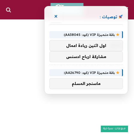
×
توصيات :
»
الرئيسية
يفتح
باقة متميزة VIP (كود: AA38045):
يفتح
اول اثنين ريادة اعمال
مشاركة ارباح ادسنس
باقة متميزة VIP (كود: AA26790):
ماسنجر المسلم
منوعات سياحية