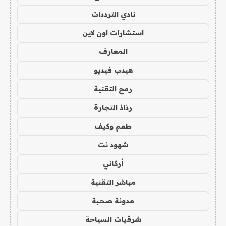
نادي الترددات
استشارات اون لاين
المعارف
هيدب فيديو
رمح التقنية
رذاذ التجارة
طعم وكيف
شهود نت
أركاني
مباشر التقنية
مدونة صحبة
شرقيات السياحة