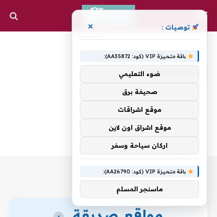
×
توصيات :
»
الرئيسية
Hospitality
باقة متميزة VIP (كود: AA35872):
HOSPITALITY
ضوء التعليمي
صحيفة برق
موقع اشراقات
موقع اشراق اون لاين
اركان سياحة وسفر
باقة متميزة VIP (كود: AA26790):
ماسنجر المسلم
مواقع صديقة