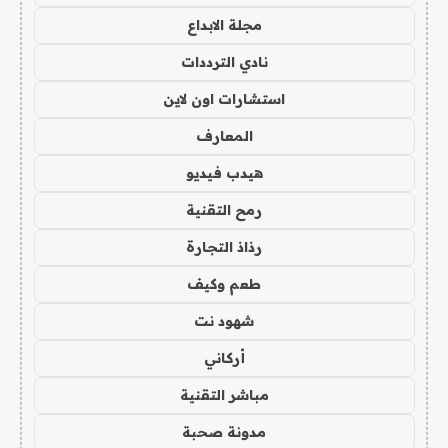
مجلة الابداع
نادي الترددات
استشارات اون لاين
المعارف
هيدب فيديو
رمح التقنية
رذاذ التجارة
طعم وكيف
شهود نت
أركاني
مباشر التقنية
مدونة صحبة