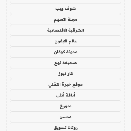
شوف ويب
مجلة الاسهم
الشرقية الاقتصادية
عالم الايفون
مدونة كوكان
صحيفة نهج
كار نيوز
موقع خبرة التقني
أناقة أنثى
متورخ
مدسن
روتانا تسويق