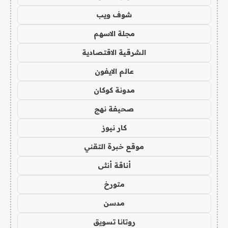
شوف ويب
مجلة الاسهم
الشرقية الاقتصادية
عالم الايفون
مدونة كوكان
صحيفة نهج
كار نيوز
موقع خبرة التقني
أناقة أنثى
متورخ
مدسن
روتانا تسويق