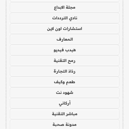
مجلة الابداع
نادي الترددات
استشارات اون لاين
المعارف
هيدب فيديو
رمح التقنية
رذاذ التجارة
طعم وكيف
شهود نت
أركاني
مباشر التقنية
مدونة صحبة