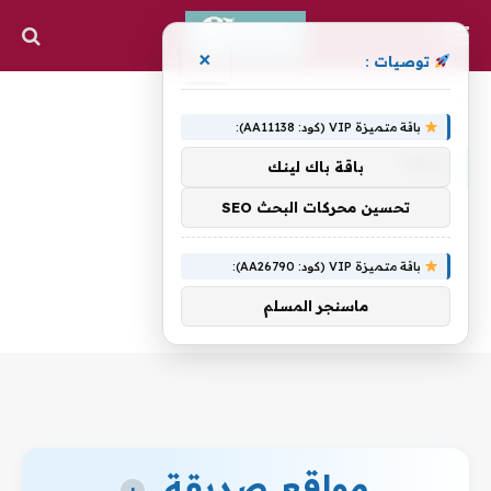
×
توصيات :
»
الرئيسية
real
باقة متميزة VIP (كود: AA11138):
REAL
باقة باك لينك
تحسين محركات البحث SEO
باقة متميزة VIP (كود: AA26790):
ماسنجر المسلم
مواقع صديقة